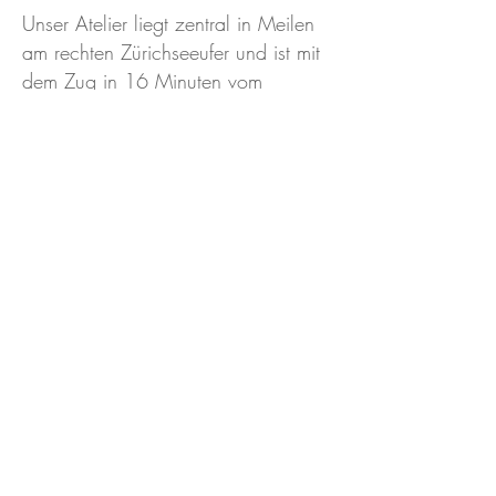
Unser Atelier liegt zentral in Meilen
am rechten Zürichseeufer und ist mit
dem Zug in 16 Minuten vom
Hauptbahnhof Zürich erreichbar.
Wir freuen uns auf deine Bewerbung
mit Motivationsschreiben, Lebenslauf
und Portfolio per Mail an Bettina
Elmer,
job@pmar.ch
Startseite