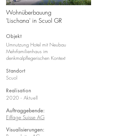
Wohnüberbauung
neubau-umbau-wub-
1/6
'Lischana' in Scuol GR
lischana-scuol-peter-
moor-architekten-ag-
Objekt
meilen-2.jpg
Umnutzung Hotel mit Neubau
Mehrfamilienhaus im
denkmalpflegerischen Kontext
Standort
Scuol
Realisation
2020 - Aktuell
Auftraggebende:
Eiffage Suisse AG
Visualisierungen: