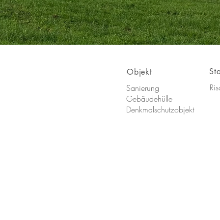
St
Objekt
Ris
Sanierung
Gebäudehülle
Denkmalschutzobjekt