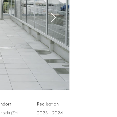
andort
andort
Realisation
Realisation
1/14
snacht (ZH)
2023 - 2024
2023 - 2024