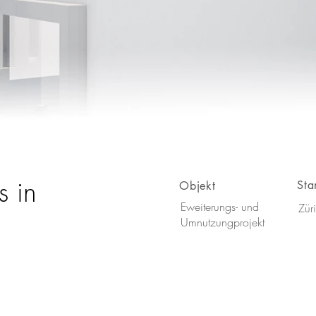
s in
Sta
Objekt
nfamilienhaus-villa-zuerich-peter-moor-arc
Eweiterungs- und
Zür
Umnutzungprojekt